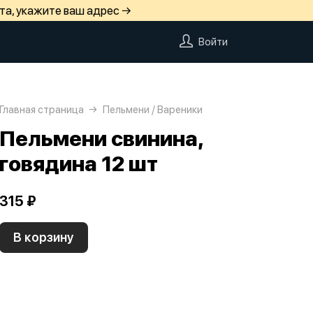
та, укажите ваш адрес →
Войти
Главная страница
Пельмени / Вареники
Пельмени свинина,
говядина 12 шт
315 ₽
В корзину